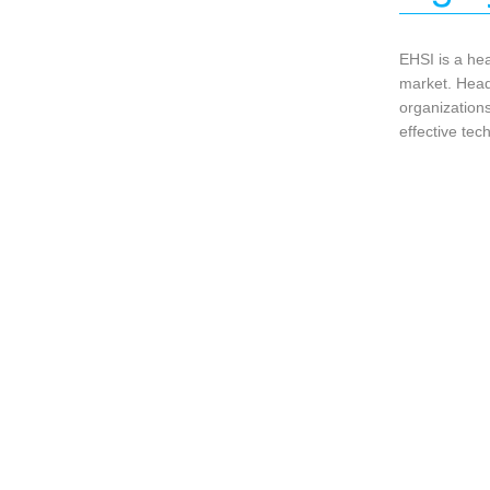
EHSI is a he
market. Head
organizations
effective tec