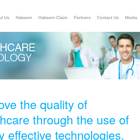
ut Us
Hakeem
Hakeem Claim
Partners
Contact Us
Media
ve the quality of
thcare through the use of
y effective technologies.