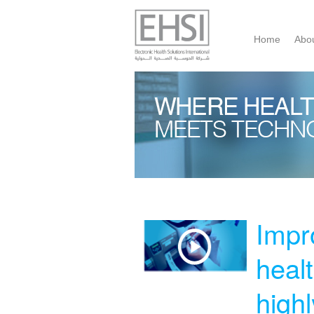
Home
Abo
Impro
heal
highl